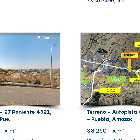
72290 Puebla, Pue.
En Venta
 - 27 Poniente 4321,
Terreno - Autopista
Pue.
- Puebla, Amozoc
- x m²
$3,250.- x m²