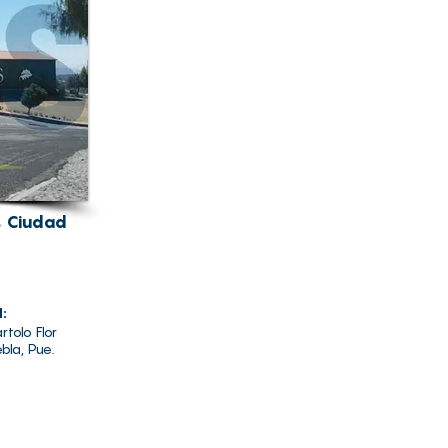
s Ciudad
d:
rtolo Flor
bla, Pue.