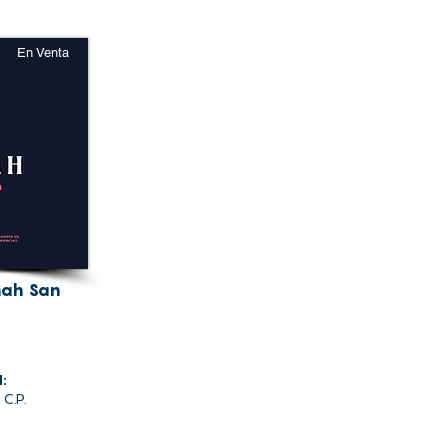
En Venta
nah San
d:
 C.P.