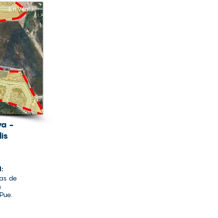
En Venta
ya -
is
d:
mas de
n
Pue.