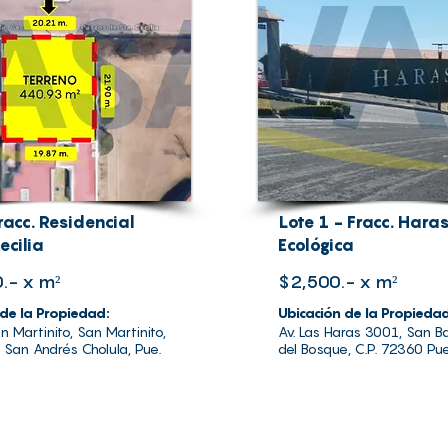
racc. Residencial
Lote 1 - Fracc. Hara
ecilia
Ecológica
.- x m²
$2,500.- x m²
 de la Propiedad:
Ubicación de la Propieda
an Martinito, San Martinito,
Av. Las Haras 3001, San Ba
 San Andrés Cholula, Pue.
del Bosque, C.P. 72360 Pue