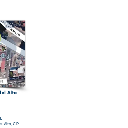
En Venta
el Alto
d:
l Alto, C.P.