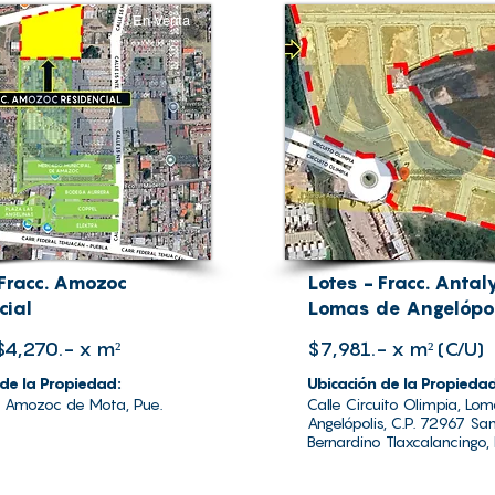
En Venta
 Fracc. Amozoc
Lotes - Fracc. Antal
cial
Lomas de Angelópol
$4,270.- x m²
$7,981.- x m² (C/U)
 de la Propiedad:
Ubicación de la Propieda
0 Amozoc de Mota, Pue.
Calle Circuito Olimpia, Lo
Angelópolis, C.P. 72967 Sa
Bernardino Tlaxcalancingo, 