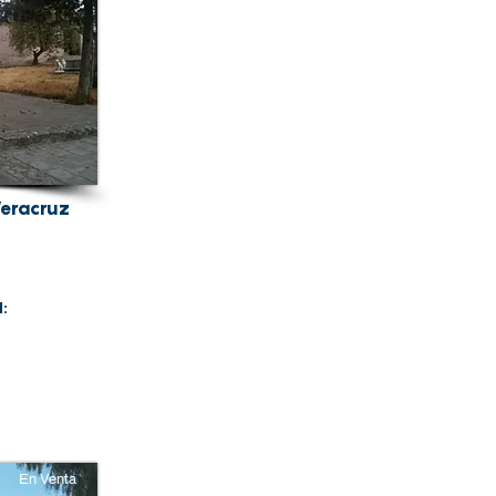
Veracruz
d:
En Venta