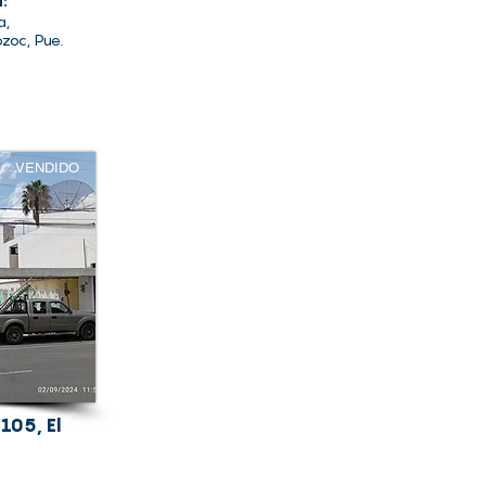
d:
a,
zoc, Pue.
VENDIDO
 105, El