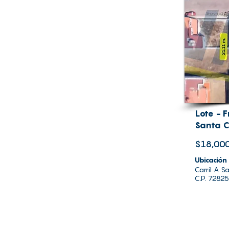
Lote - F
Santa C
$18,000
Ubicación
Carril A S
C.P. 72825