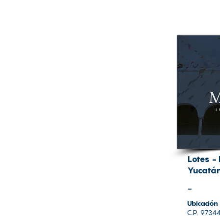
Lotes -
Yucatá
-
Ubicación
C.P. 97344