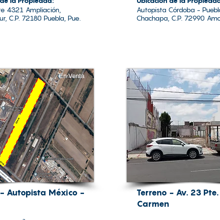
 de la Propiedad:
Ubicación de la Propieda
te 4321 Ampliación,
Autopista Córdoba - Puebl
r, C.P. 72180 Puebla, Pue.
Chachapa, C.P. 72990 Amo
En Venta
 - Autopista México -
Terreno - Av. 23 Pte.
Carmen