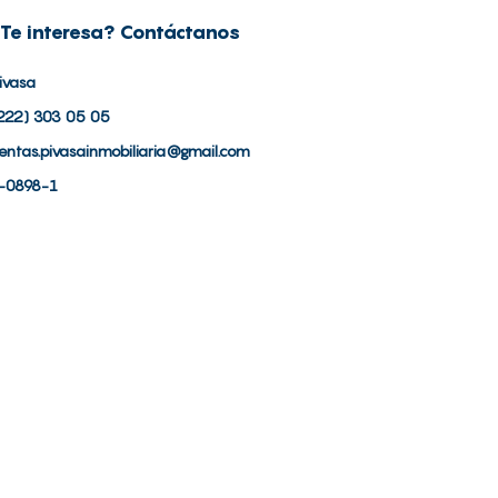
Te interesa? Contáctanos
ivasa
222) 303 05 05
entas.pivasainmobiliaria@gmail.com
-0898-1