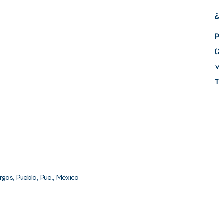
¿
P
(
v
T
rgas, Puebla, Pue., México