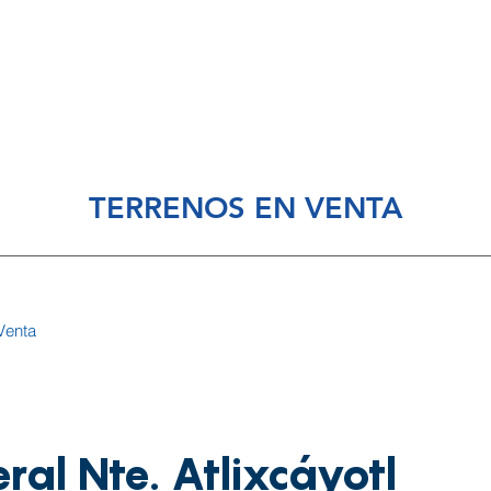
piedades en Venta
Propiedades en Renta
Nosotros
TERRENOS EN VENTA
Venta
ral Nte. Atlixcáyotl