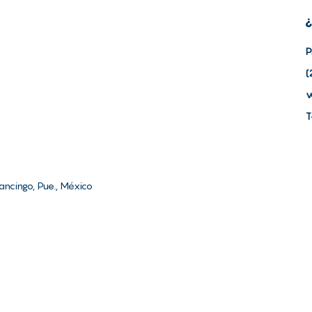
¿
P
(
v
T
lancingo, Pue., México