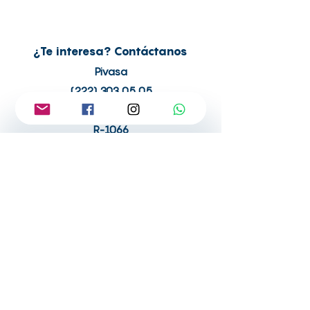
¿Te interesa? Contáctanos
Pivasa
(222) 303 05 05
ventas.pivasainmobiliaria@gmail.com
R-1066
INICIO
PROPIEDADES EN VENTA
PROPIEDADES EN RENTA