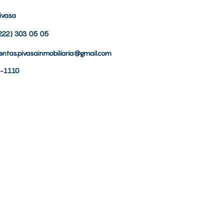
ivasa
222) 303 05 05
entas.pivasainmobiliaria@gmail.com
-1110