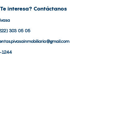
Te interesa? Contáctanos
ivasa
222) 303 05 05
entas.pivasainmobiliaria@gmail.com
-1244