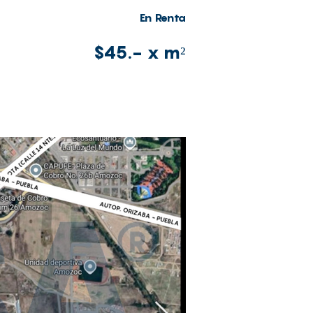
En Renta
$45.- x m²