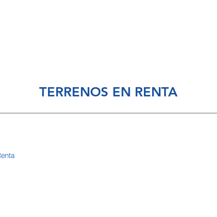
piedades en Venta
Propiedades en Renta
Nosotros
TERRENOS EN RENTA
Renta