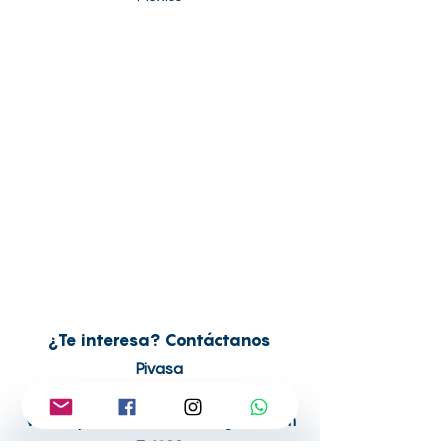
¿Te interesa? Contáctanos
Pivasa
(222) 303 05 05
ventas.pivasainmobiliaria@gmail.com
T-1123