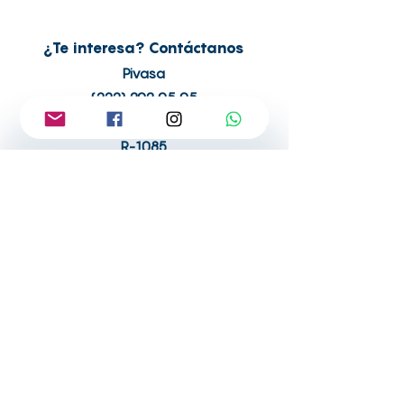
¿Te interesa? Contáctanos
Pivasa
(222) 303 05 05
ventas.pivasainmobiliaria@gmail.com
R-1085